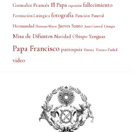
El Papa
fallecimiento
Gonzalez Francés
exposición
fotografía
Formación Litúrgica
Función
Funeral
Jueves Santo
Hermandad
Liturgia
Hermano Mayor
Junta General
Misa de Difuntos
Obispo Yanguas
Navidad
Papa Francisco
parroquia
Torneo Futbol
Pintura
video