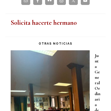
Solicita hacerte hermano
OTRAS NOTICIAS
Ju
nt
a
Ge
ne
ral
Or
din
ari
a
de