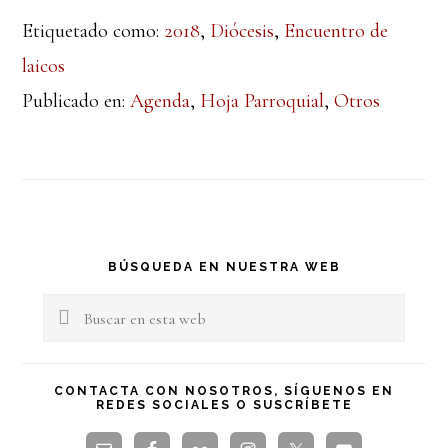
Etiquetado como:
2018
,
Diócesis
,
Encuentro de
laicos
Publicado en:
Agenda
,
Hoja Parroquial
,
Otros
Barra
BÚSQUEDA EN NUESTRA WEB
lateral
Buscar
en
principal
esta
CONTACTA CON NOSOTROS, SÍGUENOS EN
REDES SOCIALES O SUSCRÍBETE
web