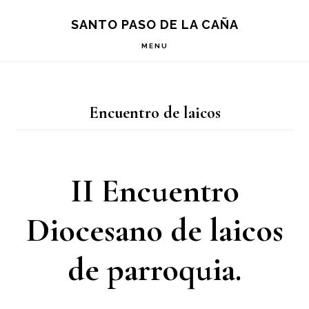
Saltar
Saltar
Saltar
S
SANTO PASO DE LA CAÑA
OF
a
al
a
C
MENU
la
contenido
la
navegación
principal
barra
Encuentro de laicos
principal
lateral
principal
II Encuentro
Diocesano de laicos
de parroquia.