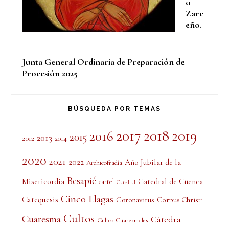
o
Zarc
eño.
Junta General Ordinaria de Preparación de
Procesión 2025
BÚSQUEDA POR TEMAS
2017
2018
2019
2016
2015
2013
2012
2014
2020
2021
2022
Año Jubilar de la
Archicofradía
Besapié
Misericordia
Catedral de Cuenca
cartel
Catedral
Cinco Llagas
Catequesis
Coronavirus
Corpus Christi
Cultos
Cuaresma
Cátedra
Cultos Cuaresmales