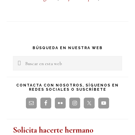
Barra
BÚSQUEDA EN NUESTRA WEB
lateral
Buscar
en
principal
esta
CONTACTA CON NOSOTROS, SÍGUENOS EN
REDES SOCIALES O SUSCRÍBETE
web
Solicita hacerte hermano