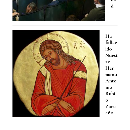
d
Ha
fallec
ido
Nuest
ro
Her
mano
Anto
nio
Rubi
o
Zarc
eño.