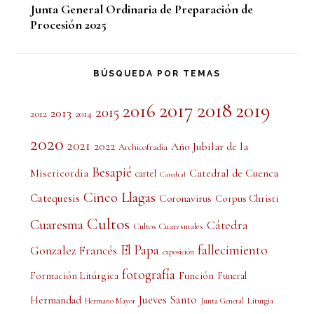
Junta General Ordinaria de Preparación de
Procesión 2025
BÚSQUEDA POR TEMAS
2017
2018
2019
2016
2015
2013
2012
2014
2020
2021
2022
Año Jubilar de la
Archicofradía
Besapié
Misericordia
Catedral de Cuenca
cartel
Catedral
Cinco Llagas
Catequesis
Coronavirus
Corpus Christi
Cultos
Cuaresma
Cátedra
Cultos Cuaresmales
El Papa
fallecimiento
Gonzalez Francés
exposición
fotografía
Formación Litúrgica
Función
Funeral
Jueves Santo
Hermandad
Liturgia
Hermano Mayor
Junta General