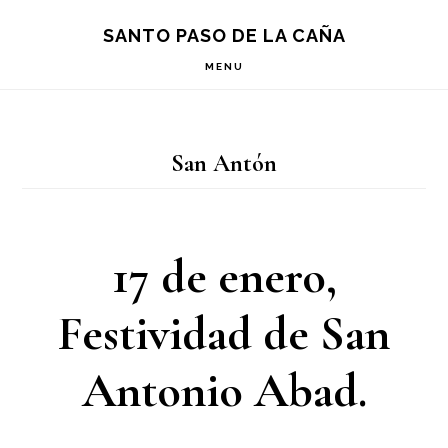
Saltar
Saltar
Saltar
S
SANTO PASO DE LA CAÑA
OF
a
al
a
C
MENU
la
contenido
la
navegación
principal
barra
San Antón
principal
lateral
principal
17 de enero,
Festividad de San
Antonio Abad.