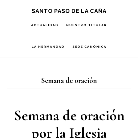
Saltar
Saltar
Saltar
S
SANTO PASO DE LA CAÑA
OF
a
al
a
C
ACTUALIDAD
NUESTRO TITULAR
la
contenido
la
navegación
principal
barra
LA HERMANDAD
SEDE CANÓNICA
principal
lateral
principal
Semana de oración
Semana de oración
por la Iglesia