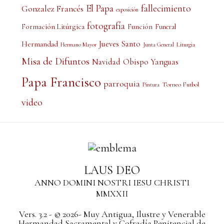
El Papa
fallecimiento
Gonzalez Francés
exposición
fotografía
Formación Litúrgica
Función
Funeral
Jueves Santo
Hermandad
Liturgia
Hermano Mayor
Junta General
Misa de Difuntos
Obispo Yanguas
Navidad
Papa Francisco
parroquia
Torneo Futbol
Pintura
video
LAUS DEO
ANNO DOMINI NOSTRI IESU CHRISTI
MMXXII
Vers. 3.2 - © 2026- Muy Antigua, Ilustre y Venerable
Hermandad Sacramental y Cofradía Penitencial de