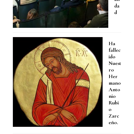
da
d
Ha
fallec
ido
Nuest
ro
Her
mano
Anto
nio
Rubi
o
Zarc
eño.