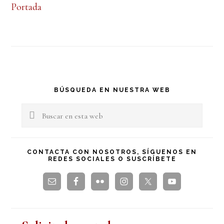
Portada
Barra
BÚSQUEDA EN NUESTRA WEB
lateral
Buscar
en
principal
esta
CONTACTA CON NOSOTROS, SÍGUENOS EN
REDES SOCIALES O SUSCRÍBETE
web