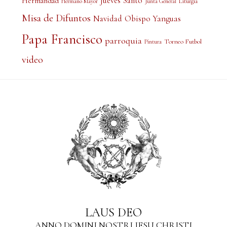
Jueves Santo
Hermandad
Liturgia
Hermano Mayor
Junta General
Misa de Difuntos
Obispo Yanguas
Navidad
Papa Francisco
parroquia
Torneo Futbol
Pintura
video
LAUS DEO
ANNO DOMINI NOSTRI IESU CHRISTI