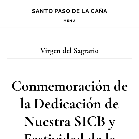
Saltar
Saltar
Saltar
S
SANTO PASO DE LA CAÑA
OF
a
al
a
C
MENU
la
contenido
la
navegación
principal
barra
Virgen del Sagrario
principal
lateral
principal
Conmemoración de
la Dedicación de
Nuestra SICB y