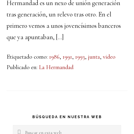
Hermandad es un nexo de unión generación
tras generación, un relevo tras otro. En el
primero vemos a unos jovencísimos banceros
que ya apuntaban, […]
Etiquetado como:
1986
,
1991
,
1993
,
junta
,
video
Publicado en:
La Hermandad
Barra
BÚSQUEDA EN NUESTRA WEB
lateral
Buscar