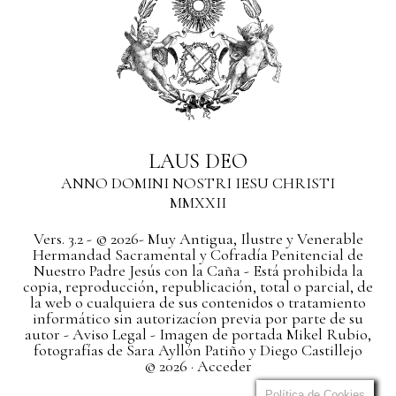
LAUS DEO
ANNO DOMINI NOSTRI IESU CHRISTI
MMXXII
Vers. 3.2 - © 2026- Muy Antigua, Ilustre y Venerable
Hermandad Sacramental y Cofradía Penitencial de
Nuestro Padre Jesús con la Caña - Está prohibida la
copia, reproducción, republicación, total o parcial, de
la web o cualquiera de sus contenidos o tratamiento
informático sin autorizacíon previa por parte de su
autor
- Aviso Legal -
Imagen de portada Mikel Rubio,
fotografías de Sara Ayllón Patiño y Diego Castillejo
© 2026 ·
Acceder
Política de Cookies