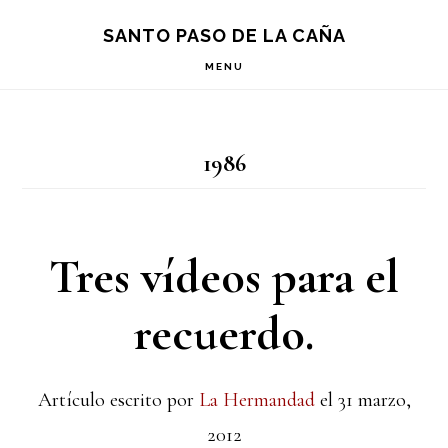
Saltar
Saltar
Saltar
S
SANTO PASO DE LA CAÑA
OF
a
al
a
C
MENU
la
contenido
la
navegación
principal
barra
1986
principal
lateral
principal
Tres vídeos para el
recuerdo.
Artículo escrito por
La Hermandad
el
31 marzo,
2012