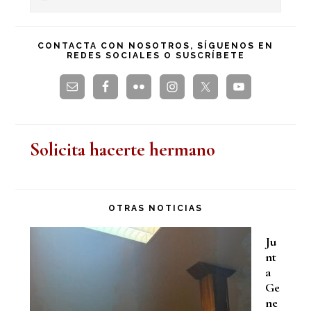
en
principal
esta
CONTACTA CON NOSOTROS, SÍGUENOS EN
REDES SOCIALES O SUSCRÍBETE
web
Solicita hacerte hermano
OTRAS NOTICIAS
Ju
nt
a
Ge
ne