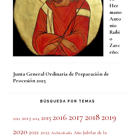
Her
mano
Anto
nio
Rubi
o
Zarc
eño.
Junta General Ordinaria de Preparación de
Procesión 2025
BÚSQUEDA POR TEMAS
2017
2018
2019
2016
2015
2013
2012
2014
2020
2021
2022
Año Jubilar de la
Archicofradía