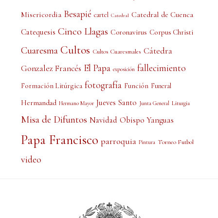
Besapié
Misericordia
Catedral de Cuenca
cartel
Catedral
Cinco Llagas
Catequesis
Coronavirus
Corpus Christi
Cultos
Cuaresma
Cátedra
Cultos Cuaresmales
El Papa
fallecimiento
Gonzalez Francés
exposición
fotografía
Formación Litúrgica
Función
Funeral
Jueves Santo
Hermandad
Liturgia
Hermano Mayor
Junta General
Misa de Difuntos
Obispo Yanguas
Navidad
Papa Francisco
parroquia
Torneo Futbol
Pintura
video