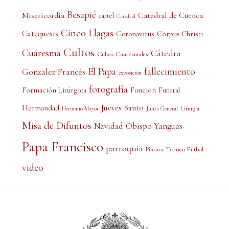
Besapié
Misericordia
Catedral de Cuenca
cartel
Catedral
Cinco Llagas
Catequesis
Coronavirus
Corpus Christi
Cultos
Cuaresma
Cátedra
Cultos Cuaresmales
El Papa
fallecimiento
Gonzalez Francés
exposición
fotografía
Formación Litúrgica
Función
Funeral
Jueves Santo
Hermandad
Liturgia
Hermano Mayor
Junta General
Misa de Difuntos
Obispo Yanguas
Navidad
Papa Francisco
parroquia
Torneo Futbol
Pintura
video