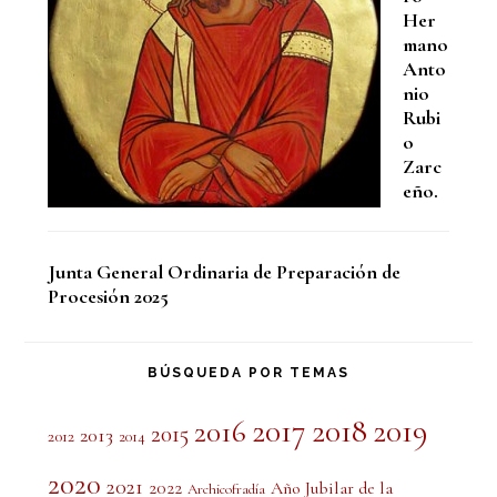
Her
mano
Anto
nio
Rubi
o
Zarc
eño.
Junta General Ordinaria de Preparación de
Procesión 2025
BÚSQUEDA POR TEMAS
2017
2018
2019
2016
2015
2013
2012
2014
2020
2021
2022
Año Jubilar de la
Archicofradía