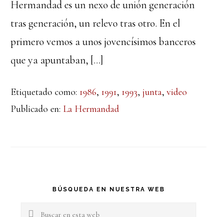
Hermandad es un nexo de unión generación
tras generación, un relevo tras otro. En el
primero vemos a unos jovencísimos banceros
que ya apuntaban, […]
Etiquetado como:
1986
,
1991
,
1993
,
junta
,
video
Publicado en:
La Hermandad
Barra
BÚSQUEDA EN NUESTRA WEB
lateral
Buscar