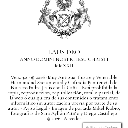
LAUS DEO
ANNO DOMINI NOSTRI IESU CHRISTI
MMXXII
Vers. 3.2 - © 2026- Muy Antigua, Ilustre y Venerable
Hermandad Sacramental y Cofradía Penitencial de
Nuestro Padre Jesús con la Caña - Está prohibida la
copia, reproducción, republicación, total o parcial, de
la web o cualquiera de sus contenidos o tratamiento
informático sin autorizacíon previa por parte de su
autor
- Aviso Legal -
Imagen de portada Mikel Rubio,
fotografías de Sara Ayllón Patiño y Diego Castillejo
© 2026 ·
Acceder
Política de Cookies