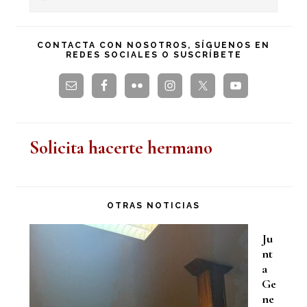
en
principal
esta
CONTACTA CON NOSOTROS, SÍGUENOS EN
REDES SOCIALES O SUSCRÍBETE
web
Solicita hacerte hermano
OTRAS NOTICIAS
Ju
nt
a
Ge
ne