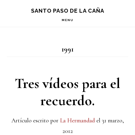
Saltar
Saltar
Saltar
S
SANTO PASO DE LA CAÑA
OF
a
al
a
C
MENU
la
contenido
la
navegación
principal
barra
1991
principal
lateral
principal
Tres vídeos para el
recuerdo.
Artículo escrito por
La Hermandad
el
31 marzo,
2012