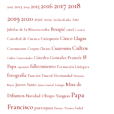
2017
2018
2016
2015
2013
2012
2014
2019
2020
2021
2022
Año
Archicofradía
Besapié
Jubilar de la Misericordia
cartel
Catedral
Cinco Llagas
Catedral de Cuenca
Catequesis
Cultos
Cuaresma
Coronavirus
Corpus Christi
El
Cátedra Gonzalez Francés
Cultos Cuaresmales
Papa
fallecimiento
Formación Litúrgica
exposición
fotografía
Función
Hermandad
Funeral
Hermano
Misa de
Jueves Santo
Liturgia
Mayor
Junta General
Papa
Difuntos
Obispo Yanguas
Navidad
Francisco
parroquia
Torneo Futbol
Pintura