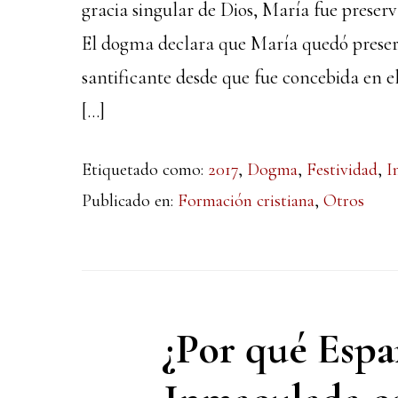
gracia singular de Dios, María fue preser
El dogma declara que María quedó preser
santificante desde que fue concebida en e
[…]
Etiquetado como:
2017
,
Dogma
,
Festividad
,
I
Publicado en:
Formación cristiana
,
Otros
¿Por qué Españ