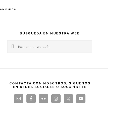
S
CANÓNICA
OF
C
arra
teral
BÚSQUEDA EN NUESTRA WEB
Buscar
rincipal
en
esta
web
CONTACTA CON NOSOTROS, SÍGUENOS
EN REDES SOCIALES O SUSCRÍBETE