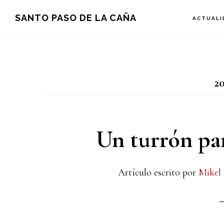
Saltar
Saltar
Saltar
SANTO PASO DE LA CAÑA
ACTUALI
a
al
a
la
contenido
la
navegación
principal
barra
20
principal
lateral
principal
Un turrón pa
Artículo escrito por
Mikel