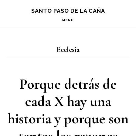
Saltar
Saltar
Saltar
S
SANTO PASO DE LA CAÑA
OF
a
al
a
C
MENU
la
contenido
la
navegación
principal
barra
Ecclesia
principal
lateral
principal
Porque detrás de
cada X hay una
historia y porque son