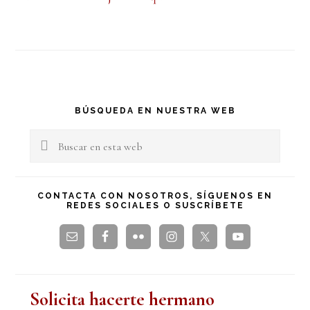
Barra
BÚSQUEDA EN NUESTRA WEB
lateral
Buscar
en
principal
esta
CONTACTA CON NOSOTROS, SÍGUENOS EN
REDES SOCIALES O SUSCRÍBETE
web
Solicita hacerte hermano