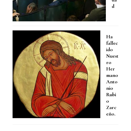
d
Ha
fallec
ido
Nuest
ro
Her
mano
Anto
nio
Rubi
o
Zarc
eño.