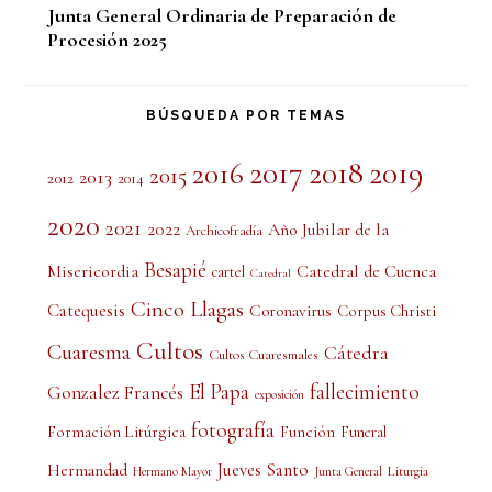
Junta General Ordinaria de Preparación de
Procesión 2025
BÚSQUEDA POR TEMAS
2017
2018
2019
2016
2015
2013
2012
2014
2020
2021
2022
Año Jubilar de la
Archicofradía
Besapié
Misericordia
Catedral de Cuenca
cartel
Catedral
Cinco Llagas
Catequesis
Coronavirus
Corpus Christi
Cultos
Cuaresma
Cátedra
Cultos Cuaresmales
El Papa
fallecimiento
Gonzalez Francés
exposición
fotografía
Formación Litúrgica
Función
Funeral
Jueves Santo
Hermandad
Liturgia
Hermano Mayor
Junta General